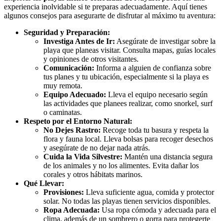
experiencia inolvidable si te preparas adecuadamente. Aquí tienes
algunos consejos para asegurarte de disfrutar al máximo tu aventura:
Seguridad y Preparación:
Investiga Antes de Ir:
Asegúrate de investigar sobre la
playa que planeas visitar. Consulta mapas, guías locales
y opiniones de otros visitantes.
Comunicación:
Informa a alguien de confianza sobre
tus planes y tu ubicación, especialmente si la playa es
muy remota.
Equipo Adecuado:
Lleva el equipo necesario según
las actividades que planees realizar, como snorkel, surf
o caminatas.
Respeto por el Entorno Natural:
No Dejes Rastro:
Recoge toda tu basura y respeta la
flora y fauna local. Lleva bolsas para recoger desechos
y asegúrate de no dejar nada atrás.
Cuida la Vida Silvestre:
Mantén una distancia segura
de los animales y no los alimentes. Evita dañar los
corales y otros hábitats marinos.
Qué Llevar:
Provisiones:
Lleva suficiente agua, comida y protector
solar. No todas las playas tienen servicios disponibles.
Ropa Adecuada:
Usa ropa cómoda y adecuada para el
clima, además de un sombrero o gorra para protegerte