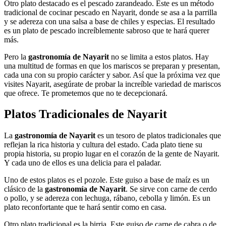
Otro plato destacado es el pescado zarandeado. Este es un método
tradicional de cocinar pescado en Nayarit, donde se asa a la parrilla
y se adereza con una salsa a base de chiles y especias. El resultado
es un plato de pescado increíblemente sabroso que te hará querer
más.
Pero la
gastronomía de Nayarit
no se limita a estos platos. Hay
una multitud de formas en que los mariscos se preparan y presentan,
cada una con su propio carácter y sabor. Así que la próxima vez que
visites Nayarit, asegúrate de probar la increíble variedad de mariscos
que ofrece. Te prometemos que no te decepcionará.
Platos Tradicionales de Nayarit
La
gastronomía de Nayarit
es un tesoro de platos tradicionales que
reflejan la rica historia y cultura del estado. Cada plato tiene su
propia historia, su propio lugar en el corazón de la gente de Nayarit.
Y cada uno de ellos es una delicia para el paladar.
Uno de estos platos es el pozole. Este guiso a base de maíz es un
clásico de la
gastronomía de Nayarit
. Se sirve con carne de cerdo
o pollo, y se adereza con lechuga, rábano, cebolla y limón. Es un
plato reconfortante que te hará sentir como en casa.
Otro plato tradicional es la birria. Este guiso de carne de cabra o de