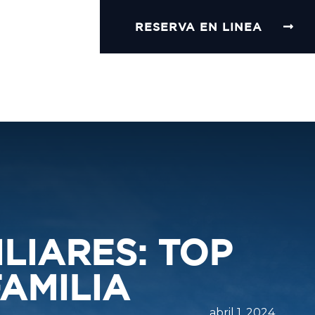
BICACIÓN
RESERVA EN LINEA
 AQUÍ
OS
HOSPEDAJES
SOCIOS LIFE
BLOG
CONTACTO
PROMOCIONES
LIARES: TOP
AMILIA
abril 1, 2024