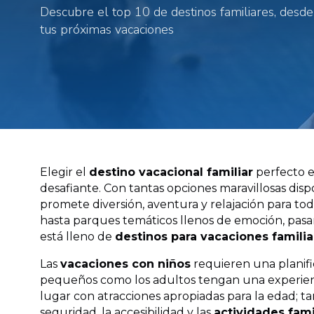
Descubre el top 10 de destinos familiares, desde
tus próximas vacaciones
Elegir el
destino vacacional familiar
perfecto e
desafiante. Con tantas opciones maravillosas disp
promete diversión, aventura y relajación para tod
hasta parques temáticos llenos de emoción, pasa
está lleno de
destinos para vacaciones familia
Las
vacaciones con niños
requieren una planifi
pequeños como los adultos tengan una experienci
lugar con atracciones apropiadas para la edad; t
seguridad, la accesibilidad y las
actividades fami